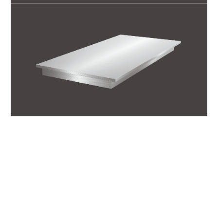
COOKIE
Bordo con dente Raggio Zero
(richiede un supporto in alluminio)
Questo sito web utilizza i cookie. Maggiori
informazioni sui cookie sono disponibili a
questo
link
. Continuando ad utilizzare questo sito si
acconsente all'utilizzo dei cookie durante la