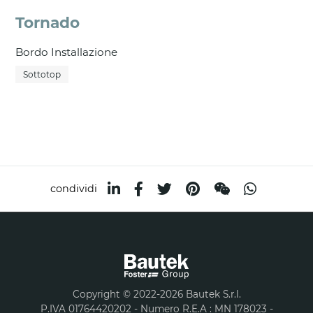
Tornado
Bordo Installazione
Sottotop
condividi
Copyright © 2022-2026 Bautek S.r.l.
P.IVA 01764420202 - Numero R.E.A : MN 178023 -