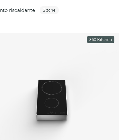
to riscaldante
2 zone
360 Kitchen