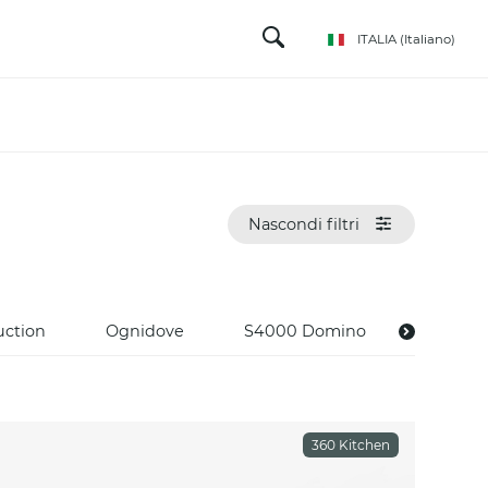
ITALIA
(Italiano)
Nascondi filtri
uction
Ognidove
S4000 Domino
360 Kitchen