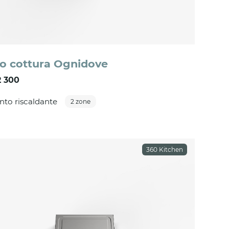
o cottura Ognidove
 300
to riscaldante
2 zone
360 Kitchen