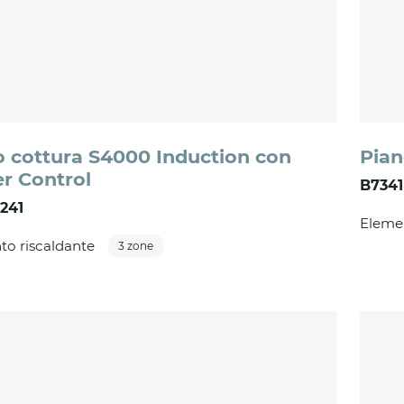
o cottura S4000 Induction con
Pian
r Control
B7341
241
Elemen
to riscaldante
3 zone