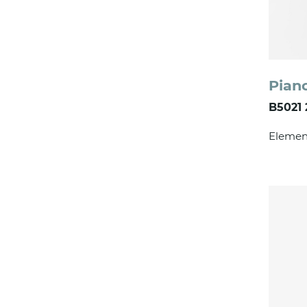
Pian
B5021
Elemen