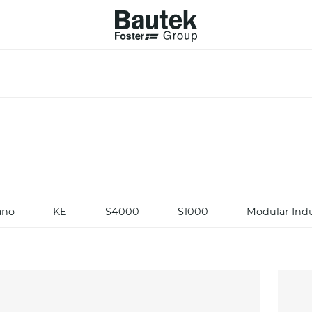
RODOTTI INTEGRABILI
CATALOGHI
VELLI
SFOGLIA IL CATALOGO
ANI COTTURA A GAS
CATALOGO TECNICO
ANI INDUZIONE
PPE DA TAVOLO
CESSORI
ano
KE
S4000
S1000
Modular Ind