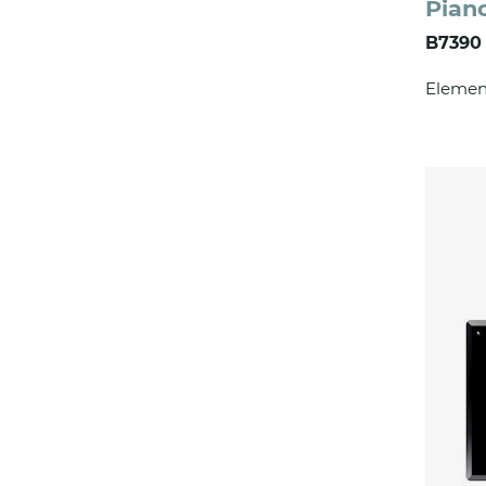
Pian
B7390
Elemen