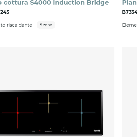
o cottura S4000 Induction Bridge
Pian
 245
B7334
to riscaldante
Elemen
5 zone