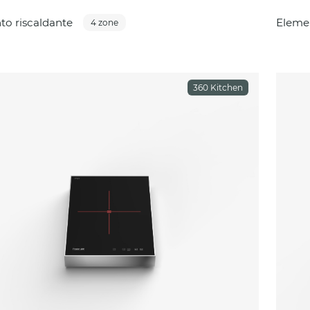
to riscaldante
Elemen
4 zone
360 Kitchen