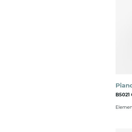
Pian
B5021 
Elemen