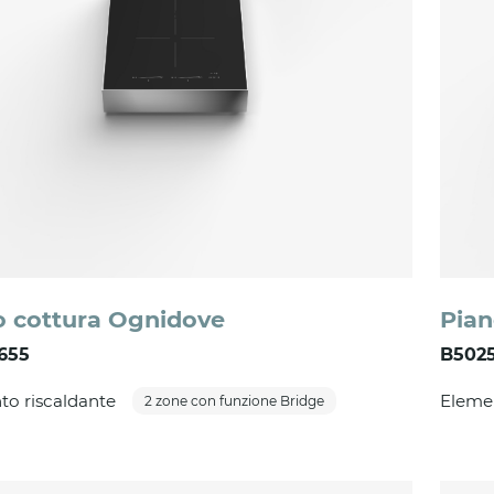
o cottura Ognidove
Pian
655
B5025
to riscaldante
Elemen
2 zone con funzione Bridge