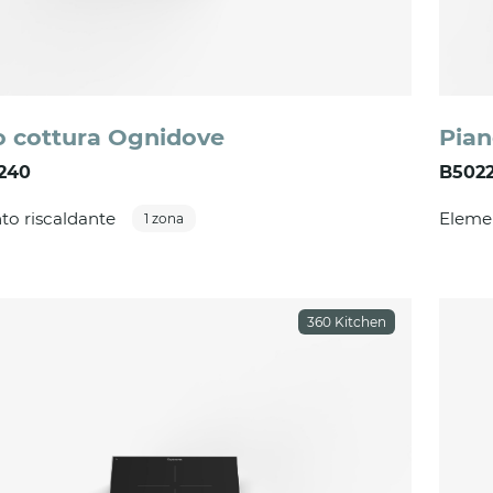
o cottura Ognidove
Pian
 240
B5022
to riscaldante
Elemen
1 zona
360 Kitchen