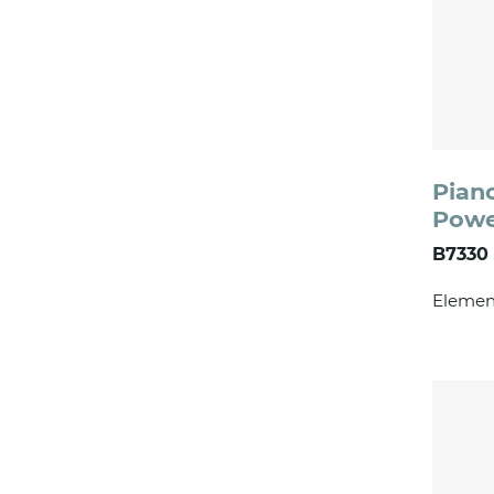
Pian
Powe
B7330 
Elemen