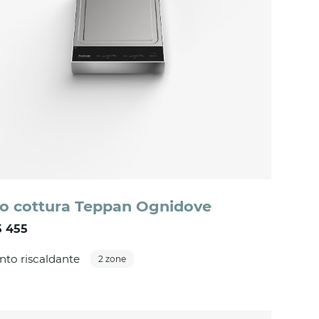
o cottura Teppan Ognidove
 455
to riscaldante
2 zone