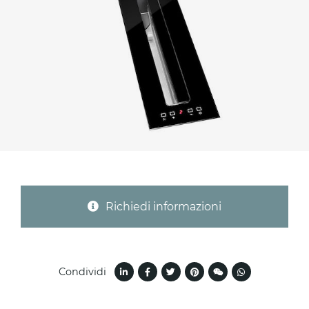
Provincia (solo per Italia)
Oggetto *
Messaggio *
Richiedi informazioni
Condividi
Ho letto
l'informativa sulla privacy
e accetto il
trattamento dei dati per le finalità indicate*