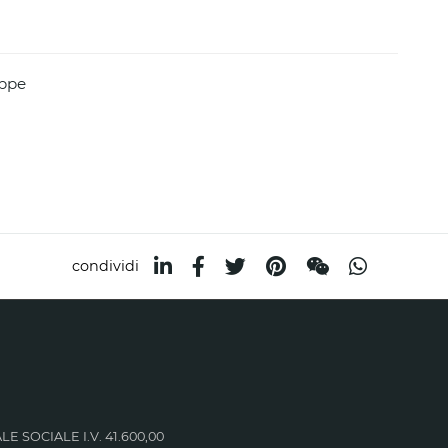
appe
condividi
LE SOCIALE I.V. 41.600,00