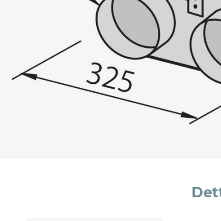
Messaggio *
Ho letto
l'informativa sulla privacy
e accetto i
Accetto *
Det