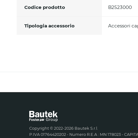
Codice prodotto
B2523000
Tipologia accessorio
Accessori c
Copyright © 2022-2026 Bautek S.r.l.
P.IVA 01764420202 - Numero R.E.A : MN 178023 - CAPITA