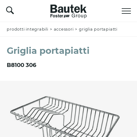
prodotti integrabili
Nominativo *
>
accessori
>
griglia portapiatti
Griglia portapiatti
Azienda
B8100 306
Email *
Nazione *