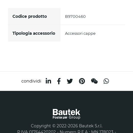
Accetto *
Codice prodotto
B9700460
Tipologia accessorio
Accessori cappe
condividi
Copyright © 2022-2026 Bautek S.r.l.
P.IVA 01764420202 - Numero R.E.A : MN 178023 -