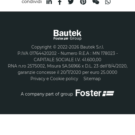
condividi
Copyright © 2022-2026 Bautek S.r.l.
P.IVA 01764420202 - Numero R.E.A : MN 178023 -
CAPITALE SOCIALE I.V. 41.600,00
RNA n.ro 2575002, Misura SA.56966 x D.L. 23 dell’8/4/2020,
garanzie concesse il 20/7/2020 per euro 25.0000
Privacy e Cookie policy
Sitemap
A company part of group
COOKIE