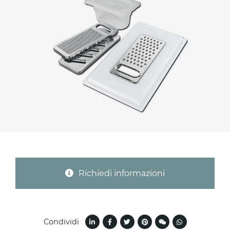
Provincia (solo per Italia)
Oggetto *
Messaggio *
Richiedi informazioni
Ho letto
l'informativa sulla privacy
e accetto il
Condividi
trattamento dei dati per le finalità indicate*