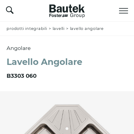
prodotti integrabili
Nominativo *
>
lavelli
>
lavello angolare
Angolare
Azienda
Lavello Angolare
B3303 060
Email *
Nazione *