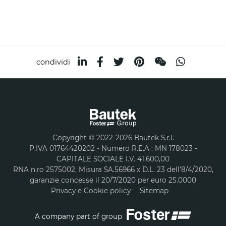
condividi
Copyright © 2022-2026 Bautek S.r.l.
P.IVA 01764420202 - Numero R.E.A : MN 178023 -
CAPITALE SOCIALE I.V. 41.600,00
RNA n.ro 2575002, Misura SA.56966 x D.L. 23 dell’8/4/2020,
garanzie concesse il 20/7/2020 per euro 25.0000
Privacy e Cookie policy
Sitemap
A company part of group