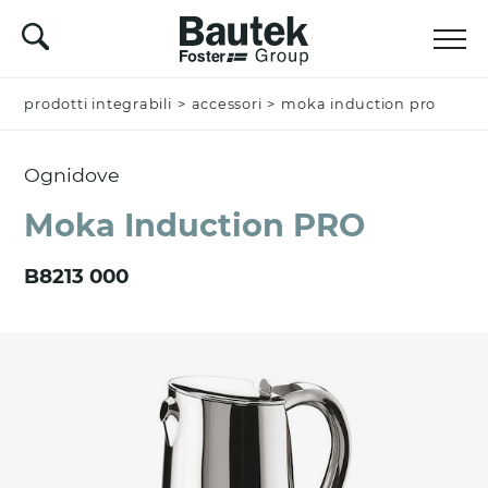
prodotti integrabili
Nominativo *
>
accessori
>
moka induction pro
Ognidove
Azienda
Moka Induction PRO
B8213 000
Email *
Nazione *