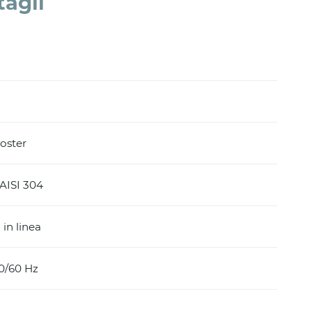
tagli
oster
 AISI 304
in linea
0/60 Hz