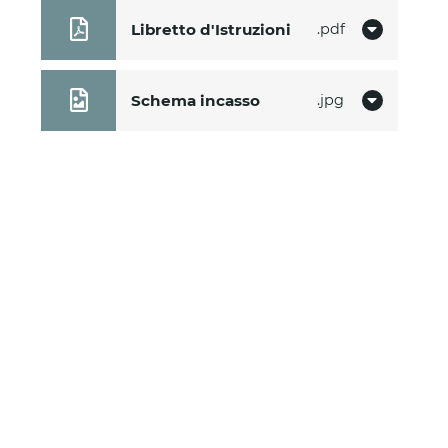
Libretto d'Istruzioni
pdf
Schema incasso
jpg