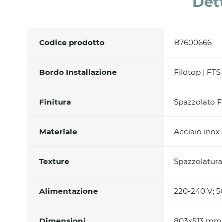
Det
Codice prodotto
B7600666
Bordo Installazione
Filotop | FTS
Finitura
Spazzolato F
Materiale
Acciaio inox
Texture
Spazzolatura 
Alimentazione
220-240 V; 5
Dimensioni
803x513 mm