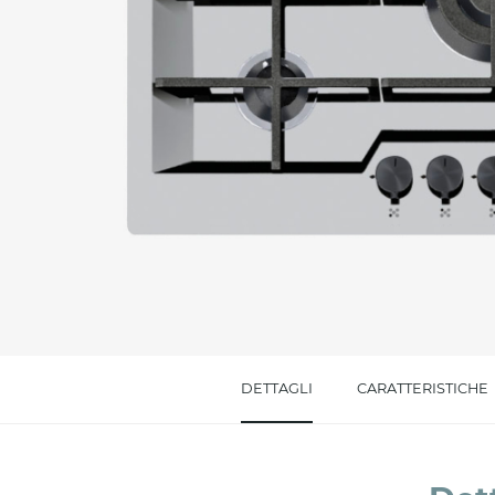
Messaggio *
Ho letto
l'informativa sulla privacy
e accetto i
Accetto *
DETTAGLI
CARATTERISTICHE