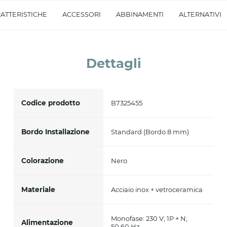
Accetto *
ATTERISTICHE
ACCESSORI
ABBINAMENTI
ALTERNATIVI
Dettagli
Codice prodotto
B7325455
Bordo Installazione
Standard (Bordo 8 mm)
Colorazione
Nero
Materiale
Acciaio inox + vetroceramica
Monofase: 230 V; 1P + N;
Alimentazione
50.60 Hz