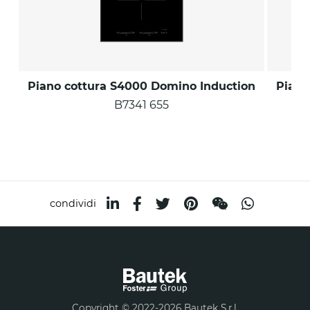
Piano cottura S4000 Domino Induction
Piano
B7341 655
condividi
Copyright © 2022-2026 Bautek S.r.l.