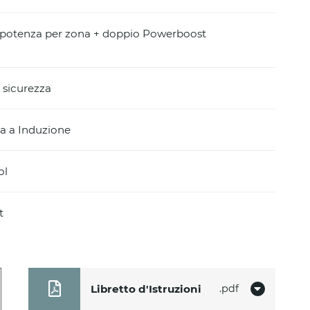
i potenza per zona + doppio Powerboost
 sicurezza
a a Induzione
ol
t
Libretto d'Istruzioni
pdf