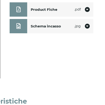
Product Fiche
pdf
Schema incasso
jpg
ristiche