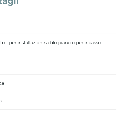
tagli
to - per installazione a filo piano o per incasso
ca
m