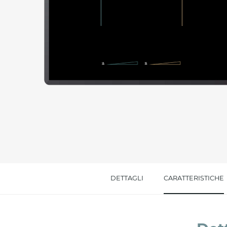
Messaggio *
Ho letto
l'informativa sulla privacy
e accetto i
Accetto *
DETTAGLI
CARATTERISTICHE