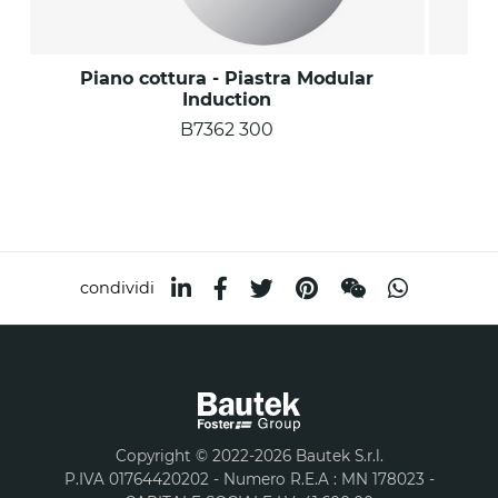
Piano cottura - Piastra Modular
P
Induction
B7362 300
condividi
Copyright © 2022-2026 Bautek S.r.l.
P.IVA 01764420202 - Numero R.E.A : MN 178023 -