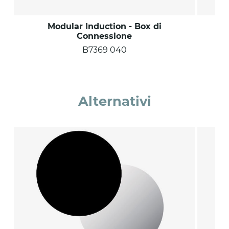
Modular Induction - Box di
P
Connessione
B7369 040
Alternativi