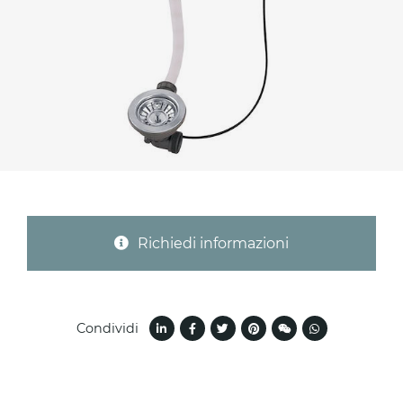
Provincia (solo per Italia)
Oggetto *
Messaggio *
Richiedi informazioni
Condividi
Ho letto
l'informativa sulla privacy
e accetto il
trattamento dei dati per le finalità indicate*