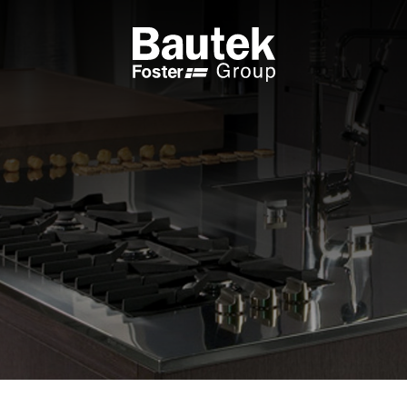
RODOTTI INTEGRABILI
CATALOGHI
VELLI
SFOGLIA IL CATALOGO
ANI COTTURA A GAS
CATALOGO TECNICO
ANI INDUZIONE
PPE DA TAVOLO
CESSORI