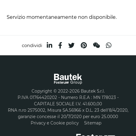
Servizio momentaneamente non disponibile.
condividi
Copyright © 2022-2026 Bautek S.r.l.
P.IVA 01764420202 - Numero R.E.A : MN 178023 -
CAPITALE SOCIALE I.V. 41.600,00
RNA n.ro 2575002, Misura SA.56966 x D.L. 23 dell’8/4/2020,
garanzie concesse il 20/7/2020 per euro 25.0000
Privacy e Cookie policy
Sitemap