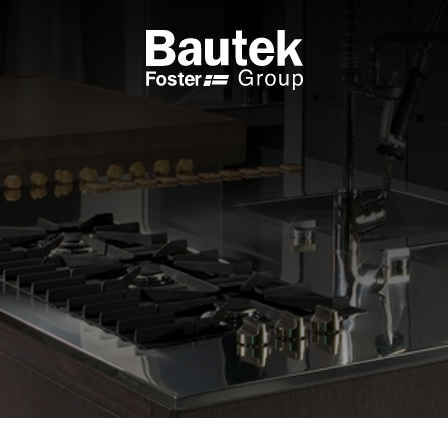
RODOTTI INTEGRABILI
CATALOGHI
VELLI
SFOGLIA IL CATALOGO
ANI COTTURA A GAS
CATALOGO TECNICO
ANI INDUZIONE
PPE DA TAVOLO
CESSORI