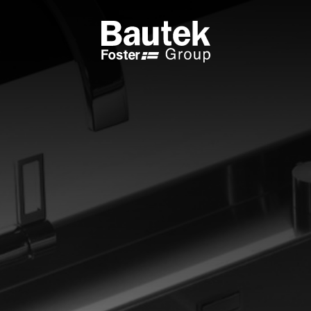
RODOTTI INTEGRABILI
CATALOGHI
VELLI
SFOGLIA IL CATALOGO
ANI COTTURA A GAS
CATALOGO TECNICO
ANI INDUZIONE
PPE DA TAVOLO
CESSORI