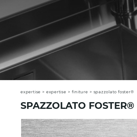
expertise
>
expertise
>
finiture
>
spazzolato foster®
SPAZZOLATO FOSTER®