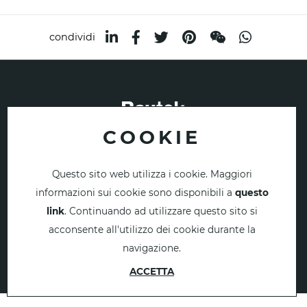
condividi
COOKIE
Copyright © 2022-2026 Bautek S.r.l.
P.IVA 01764420202 - Numero R.E.A : MN 178023 -
CAPITALE SOCIALE I.V. 41.600,00
Questo sito web utilizza i cookie. Maggiori
RNA n.ro 2575002, Misura SA.56966 x D.L. 23 dell’8/4/2020,
informazioni sui cookie sono disponibili a
questo
garanzie concesse il 20/7/2020 per euro 25.0000
link
. Continuando ad utilizzare questo sito si
Privacy e Cookie policy
Sitemap
acconsente all'utilizzo dei cookie durante la
A company part of group
navigazione.
ACCETTA