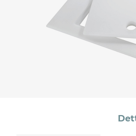
Messaggio *
Ho letto
l'informativa sulla privacy
e accetto i
Accetto *
Det