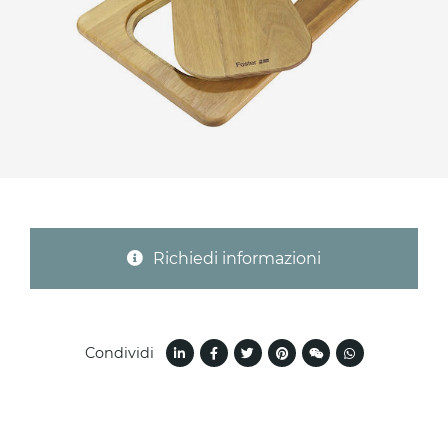
Provincia (solo per Italia)
Oggetto *
Messaggio *
Richiedi informazioni
Condividi
Ho letto
l'informativa sulla privacy
e accetto il
trattamento dei dati per le finalità indicate*