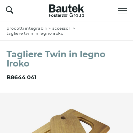
prodotti integrabili
Nominativo *
>
accessori
>
tagliere twin in legno iroko
Tagliere Twin in legno
Azienda
Iroko
B8644 041
Email *
Nazione *