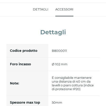
Accetto *
DETTAGLI
ACCESSORI
Dettagli
Codice prodotto
B8000011
Foro incasso
Ø 102 mm
É consigliabile mantenere
una distanza di 40 cm da
Note:
lavelli o piani cottura (indice
di protezione IP20)
Spessore max top
50mm