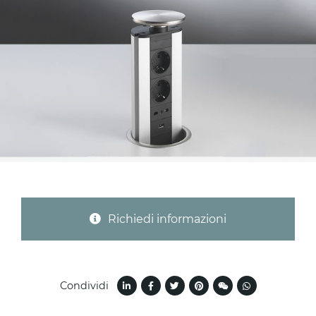
Provincia (solo per Italia)
Oggetto *
Messaggio *
Richiedi informazioni
Condividi
Ho letto
l'informativa sulla privacy
e accetto il
trattamento dei dati per le finalità indicate*