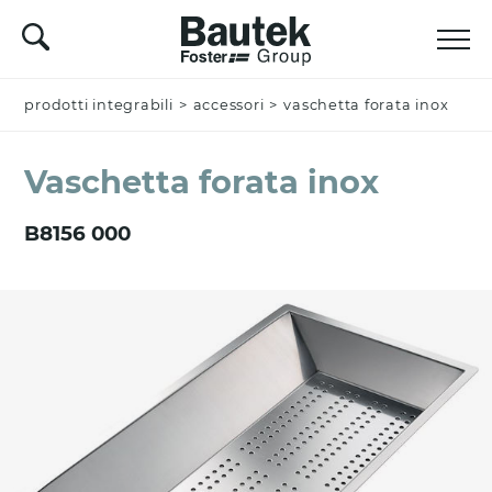
prodotti integrabili
Nominativo *
>
accessori
>
vaschetta forata inox
Vaschetta forata inox
Azienda
B8156 000
Email *
Nazione *