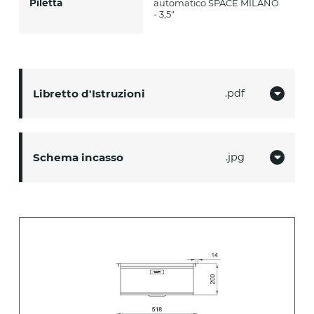
Piletta
automatico SPACE MILANO
- 3,5"
Libretto d'Istruzioni
pdf
Schema incasso
jpg