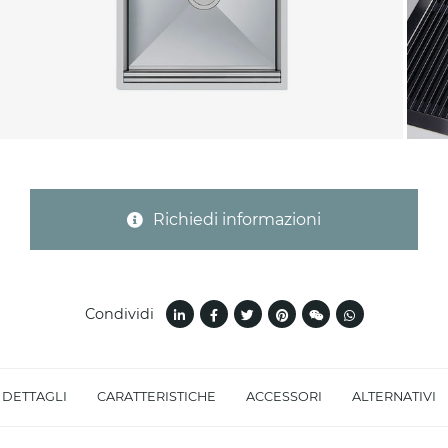
Provincia (solo per Italia)
Oggetto *
Richiedi informazioni
Messaggio *
Condividi
DETTAGLI
CARATTERISTICHE
ACCESSORI
ALTERNATIVI
Ho letto
l'informativa sulla privacy
e accetto il
trattamento dei dati per le finalità indicate*