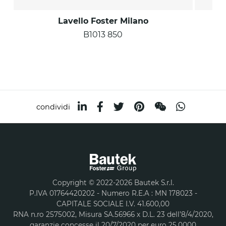
Lavello Foster Milano
B1013 850
condividi
Copyright © 2022-2026 Bautek S.r.l.
P.IVA 01764420202 - Numero R.E.A : MN 178023 -
CAPITALE SOCIALE I.V. 41.600,00
RNA n.ro 2575002, Misura SA.56966 x D.L. 23 dell’8/4/2020,
garanzie concesse il 20/7/2020 per euro 25.0000