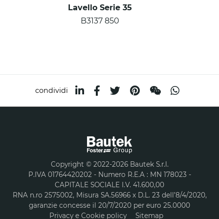
Lavello Serie 35
B3137 850
condividi
Copyright © 2022-2026 Bautek S.r.l.
P.IVA 01764420202 - Numero R.E.A : MN 178023 -
CAPITALE SOCIALE I.V. 41.600,00
RNA n.ro 2575002, Misura SA.56966 x D.L. 23 dell’8/4/2020,
garanzie concesse il 20/7/2020 per euro 25.0000
Privacy e Cookie policy
Sitemap