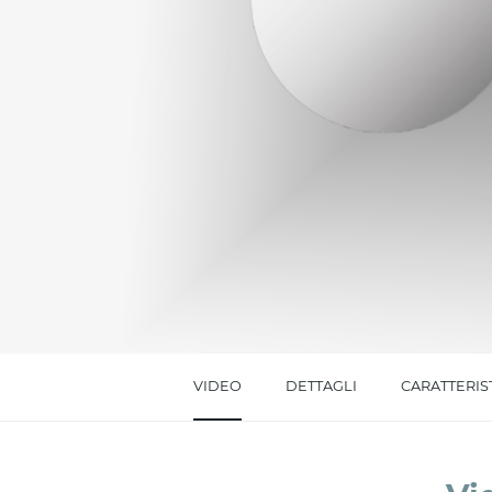
Messaggio *
Ho letto
l'informativa sulla privacy
e accetto i
Accetto *
VIDEO
DETTAGLI
CARATTERIS