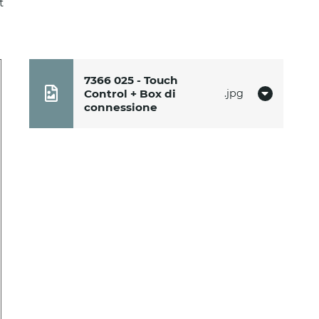
t
7366 025 - Touch
Control + Box di
jpg
connessione