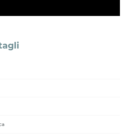
tagli
ca