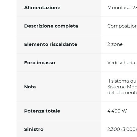
Alimentazione
Monofase: 23
Descrizione completa
Composizione
Elemento riscaldante
2 zone
Foro incasso
Vedi scheda
Il sistema qu
Nota
Sistema Modu
dell'element
Potenza totale
4.400 W
Sinistro
2.300 (3.000