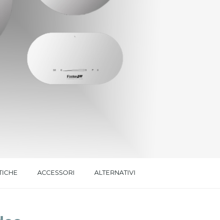
l trattamento dei dati per le finalità indicate*
TICHE
ACCESSORI
ALTERNATIVI