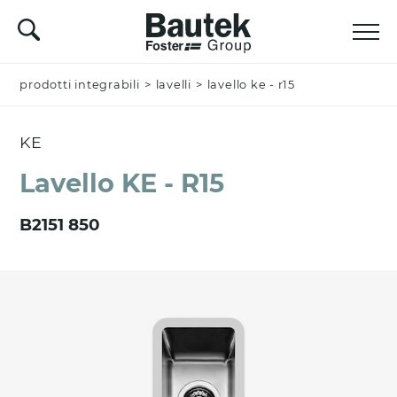
prodotti integrabili
Nominativo *
>
lavelli
>
lavello ke - r15
KE
Azienda
Lavello KE - R15
B2151 850
Email *
Nazione *