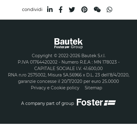
condividi
Copyright © 2022-2026 Bautek S.r.l.
P.IVA 01764420202 - Numero R.E.A : MN 178023 -
CAPITALE SOCIALE I.V. 41.600,00
RNA n.ro 2575002, Misura SA.56966 x D.L. 23 dell’8/4/2020,
garanzie concesse il 20/7/2020 per euro 25.0000
Privacy e Cookie policy
Sitemap
A company part of group