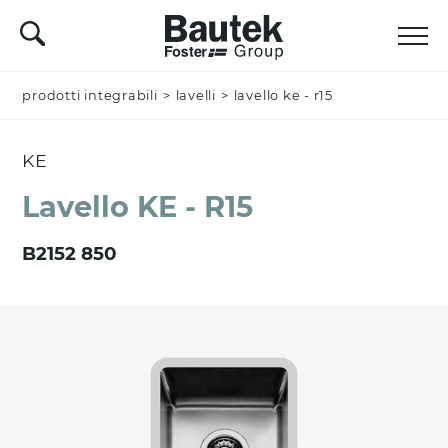
prodotti integrabili
Nominativo *
>
lavelli
>
lavello ke - r15
KE
Azienda
Lavello KE - R15
B2152 850
Email *
Nazione *