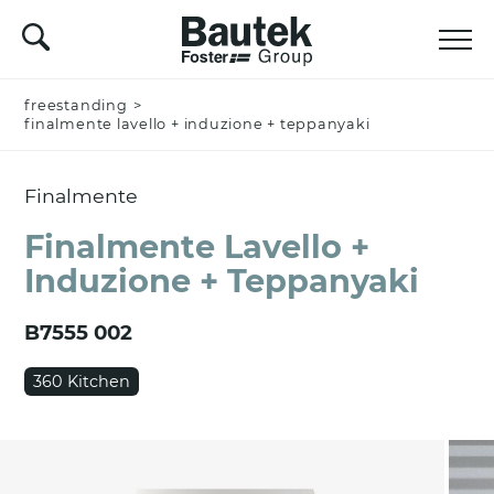
freestanding
Nominativo *
>
finalmente lavello + induzione + teppanyaki
Finalmente
Azienda
Finalmente Lavello +
Induzione + Teppanyaki
Email *
B7555 002
360 Kitchen
Nazione *