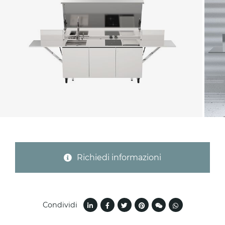
Provincia (solo per Italia)
Oggetto *
Messaggio *
Richiedi informazioni
Condividi
Ho letto
l'informativa sulla privacy
e accetto il
trattamento dei dati per le finalità indicate*