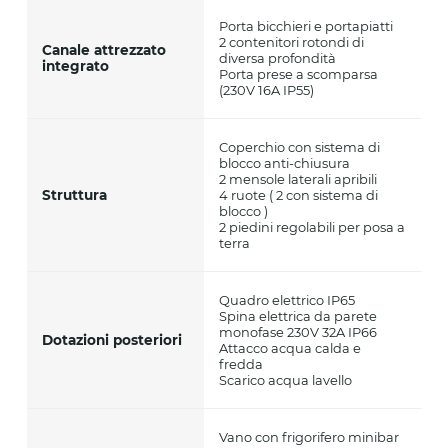
Porta bicchieri e portapiatti
2 contenitori rotondi di
Canale attrezzato
diversa profondità
integrato
Porta prese a scomparsa
(230V 16A IP55)
Coperchio con sistema di
blocco anti-chiusura
2 mensole laterali apribili
Struttura
4 ruote ( 2 con sistema di
blocco )
2 piedini regolabili per posa a
terra
Quadro elettrico IP65
Spina elettrica da parete
monofase 230V 32A IP66
Dotazioni posteriori
Attacco acqua calda e
fredda
Scarico acqua lavello
Vano con frigorifero minibar