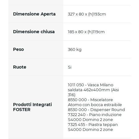
Dimensione Aperta
327 x 80 x (h)193cm
Dimensione chiusa
185 x 80 x (h)119cm
Peso
360 kg
Ruote
Si
1011 050 - Vasca Milano
saldata 462x400mm (Aisi
316)
8550 000 - Miscelatore
Prodotti Integrati
Atomo con bocca estraibile
FOSTER
8530 000 - Dispenser Round
7322 240 - Piano induzione
S4000 Domino 2 zone
7325 455 - Piastra teppan
S4000 Domino 2 zone