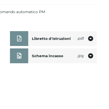
 comando automatico PM
Libretto d'Istruzioni
pdf
Schema incasso
jpg