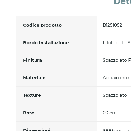
Det
Codice prodotto
B1251052
Bordo Installazione
Filotop | FTS
Finitura
Spazzolato F
Materiale
Acciaio inox
Texture
Spazzolato
Base
60 cm
Dimensioni
1000x520 