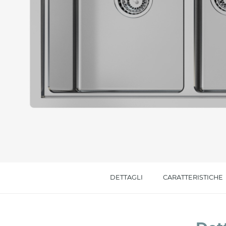
Messaggio *
Ho letto
l'informativa sulla privacy
e accetto i
Accetto *
DETTAGLI
CARATTERISTICHE