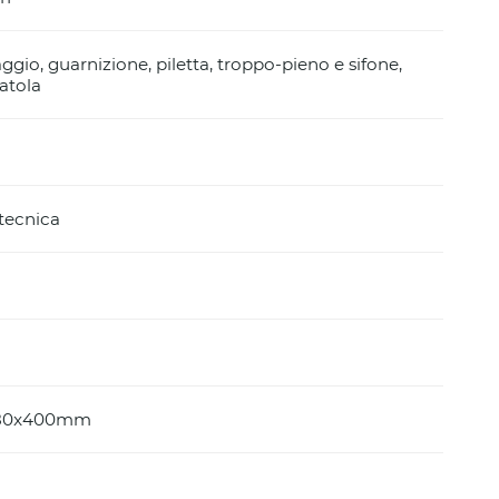
aggio, guarnizione, piletta, troppo-pieno e sifone,
atola
 tecnica
180x400mm