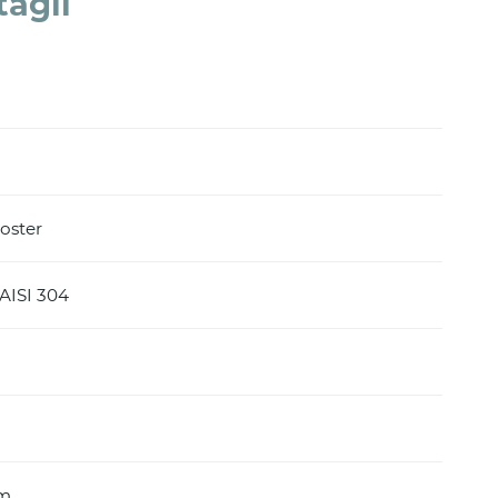
tagli
oster
 AISI 304
mm