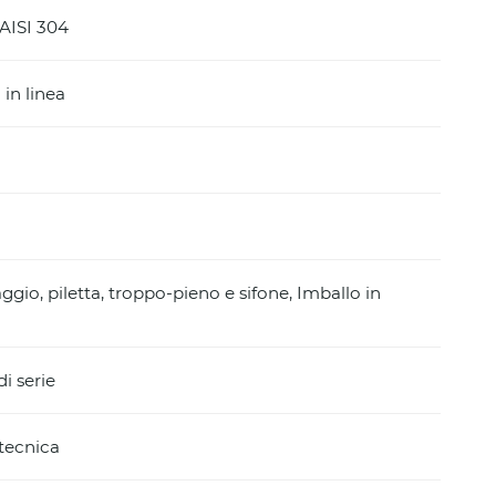
 AISI 304
in linea
aggio, piletta, troppo-pieno e sifone, Imballo in
i serie
 tecnica