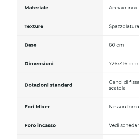
Materiale
Acciaio inox
Texture
Spazzolatura 
Base
80 cm
Dimensioni
726x416 mm
Ganci di fiss
Dotazioni standard
scatola
Fori Mixer
Nessun foro d
Foro incasso
Vedi scheda