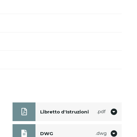
Libretto d'Istruzioni
pdf
DWG
dwg