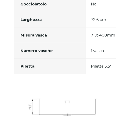
Gocciolatoio
No
Larghezza
72.6 cm
Misura vasca
710x400mm
Numero vasche
1 vasca
Piletta
Piletta 3,5"