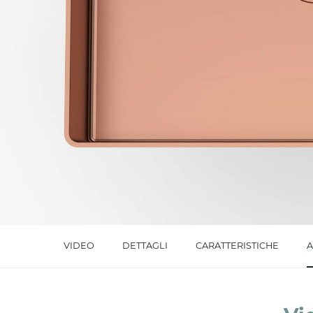
Messaggio *
Ho letto
l'informativa sulla privacy
e accetto i
Accetto *
VIDEO
DETTAGLI
CARATTERISTICHE
A