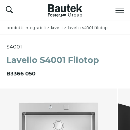
prodotti integrabili
Nominativo *
>
lavelli
>
lavello s4001 filotop
S4001
Azienda
Lavello S4001 Filotop
B3366 050
Email *
Nazione *