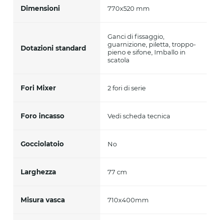
Dimensioni
770x520 mm
Ganci di fissaggio,
guarnizione, piletta, troppo-
Dotazioni standard
pieno e sifone, Imballo in
scatola
Fori Mixer
2 fori di serie
Foro incasso
Vedi scheda tecnica
Gocciolatoio
No
Larghezza
77 cm
Misura vasca
710x400mm