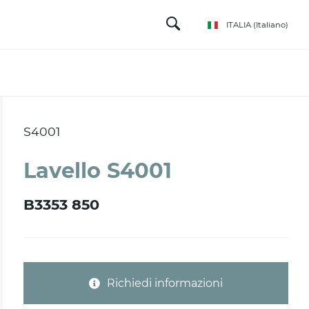
ITALIA
(Italiano)
S4001
Lavello S4001
B3353 850
Richiedi informazioni