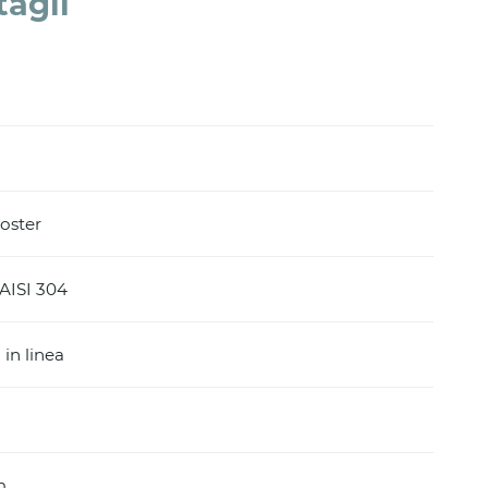
tagli
oster
 AISI 304
in linea
m