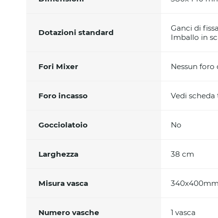
Ganci di fiss
Dotazioni standard
Imballo in sc
Fori Mixer
Nessun foro d
Foro incasso
Vedi scheda
Gocciolatoio
No
Larghezza
38 cm
Misura vasca
340x400m
Numero vasche
1 vasca