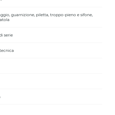
aggio, guarnizione, piletta, troppo-pieno e sifone,
atola
i serie
 tecnica
m