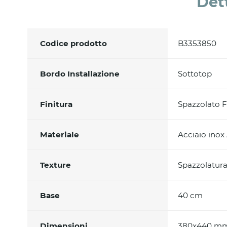
Det
Codice prodotto
B3353850
Bordo Installazione
Sottotop
Finitura
Spazzolato F
Materiale
Acciaio inox
Texture
Spazzolatura 
Base
40 cm
Dimensioni
380x440 m