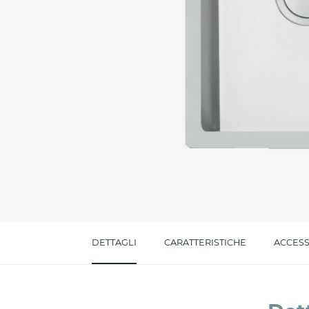
Messaggio *
Ho letto
l'informativa sulla privacy
e accetto i
Accetto *
DETTAGLI
CARATTERISTICHE
ACCESS